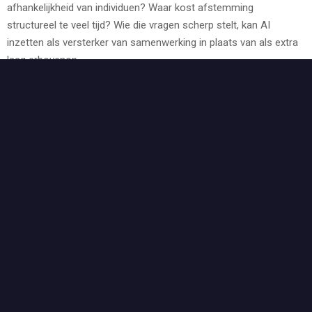
afhankelijkheid van individuen? Waar kost afstemming
structureel te veel tijd? Wie die vragen scherp stelt, kan AI
inzetten als versterker van samenwerking in plaats van als extra
laag erbovenop.
Menno Lanting verzorgt keynotes en strategiesessies over AI,
digitale transformatie en leiderschap. Neem contact op via
info@mennolanting.nl
.
Gerelateerde vragen
Wat verandert AI aan werk, rollen en samenwerking?
Hoe organiseer je AI in de organisatie?
Hoe gebruik je AI voor optimalisatie van processen?
Meer van Menno Lanting
Profiel