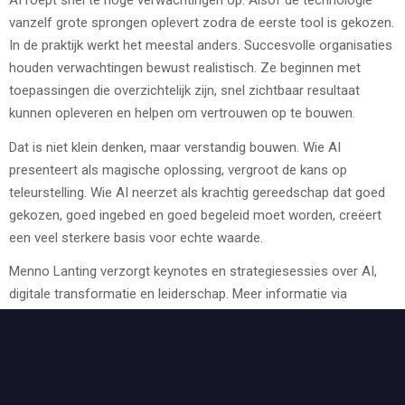
AI roept snel te hoge verwachtingen op. Alsof de technologie
vanzelf grote sprongen oplevert zodra de eerste tool is gekozen.
In de praktijk werkt het meestal anders. Succesvolle organisaties
houden verwachtingen bewust realistisch. Ze beginnen met
toepassingen die overzichtelijk zijn, snel zichtbaar resultaat
kunnen opleveren en helpen om vertrouwen op te bouwen.
Dat is niet klein denken, maar verstandig bouwen. Wie AI
presenteert als magische oplossing, vergroot de kans op
teleurstelling. Wie AI neerzet als krachtig gereedschap dat goed
gekozen, goed ingebed en goed begeleid moet worden, creëert
een veel sterkere basis voor echte waarde.
Menno Lanting verzorgt keynotes en strategiesessies over AI,
digitale transformatie en leiderschap. Meer informatie via
info@mennolanting.nl
Gerelateerde vragen