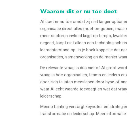
Waarom dit er nu toe doet
AI doet er nu toe omdat zij niet langer optionee
organisatie direct alles moet omgooien, maar
meer sectoren invloed krijgt op tempo, kwalite
negeert, loopt niet alleen een technologisch r
leerachterstand op. In je boek koppel je dat na
organisaties, samenwerking en de manier waar
De relevante vraag is dus niet of AI groot wordt
vraag is hoe organisaties, teams en leiders e
door zich te laten meeslepen door hype of ang
waar AI echt waarde toevoegt en wat dat vraag
leiderschap.
Menno Lanting verzorgt keynotes en strategiese
transformatie en leiderschap. Meer informatie 