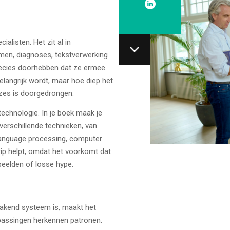
alisten. Het zit al in
men, diagnoses, tekstverwerking
ecies doorhebben dat ze ermee
elangrijk wordt, maar hoe diep het
uzes is doorgedrongen.
technologie. In je boek maak je
verschillende technieken, van
 language processing, computer
grip helpt, omdat het voorkomt dat
beelden of losse hype.
bakend systeem is, maakt het
assingen herkennen patronen.