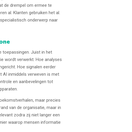
at de drempel om ermee te
en al. Klanten gebruiken het al.
specialistisch onderwerp naar
wone
e toepassingen. Juist in het
tie wordt verwerkt. Hoe analyses
ngericht. Hoe signalen eerder
at AI inmiddels verweven is met
ontrole en aanbevelingen tot
apparaten.
 toekomstverhalen, maar precies
rand van de organisatie, maar in
levant zodra zij niet langer een
manier waarop mensen informatie