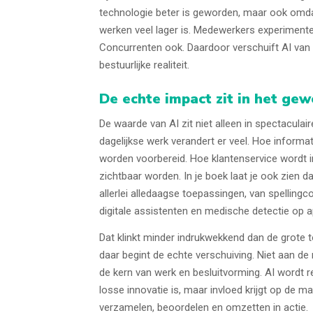
technologie beter is geworden, maar ook omd
werken veel lager is. Medewerkers experimenter
Concurrenten ook. Daardoor verschuift AI van 
bestuurlijke realiteit.
De echte impact zit in het ge
De waarde van AI zit niet alleen in spectaculair
dagelijkse werk verandert er veel. Hoe informa
worden voorbereid. Hoe klantenservice wordt i
zichtbaar worden. In je boek laat je ook zien d
allerlei alledaagse toepassingen, van spellingc
digitale assistenten en medische detectie op 
Dat klinkt minder indrukwekkend dan de grote
daar begint de echte verschuiving. Niet aan de 
de kern van werk en besluitvorming. AI wordt re
losse innovatie is, maar invloed krijgt op de 
verzamelen, beoordelen en omzetten in actie.