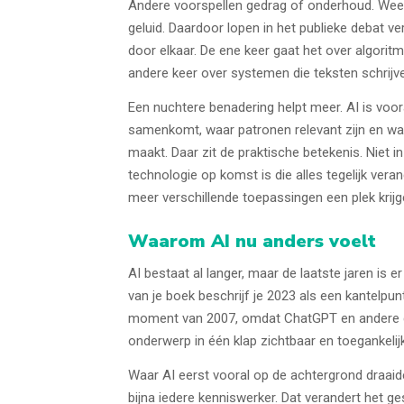
Andere voorspellen gedrag of onderhoud. Weer
geluid. Daardoor lopen in het publieke debat v
door elkaar. De ene keer gaat het over algoritm
andere keer over systemen die teksten schrijve
Een nuchtere benadering helpt meer. AI is voor
samenkomt, waar patronen relevant zijn en waa
maakt. Daar zit de praktische betekenis. Niet i
technologie op komst is die alles tegelijk veran
meer verschillende toepassingen een plek krij
Waarom AI nu anders voelt
AI bestaat al langer, maar de laatste jaren is er
van je boek beschrijf je 2023 als een kantelpun
moment van 2007, omdat ChatGPT en andere 
onderwerp in één klap zichtbaar en toegankelij
Waar AI eerst vooral op de achtergrond draaide
bijna iedere kenniswerker. Dat verandert het ge