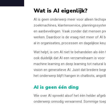
Wat is AI eigenlijk?
AI is geen onderwerp meer voor alleen techspeci
zoekmachines, klantenservice, planningssyste
en aanbevelingen. Vaak zonder dat mensen pr
werken. Daardoor is de vraag niet meer of AI b
al in organisaties, processen en dagelijkse ke
Wat helpt, is om AI niet te behandelen als één 
ook duidelijk dat AI een verzamelnaam is voor 
machine learning en deep learning tot natural
vision en generatieve AI. Juist dat bredere be
het onderwerp blijft hangen in chatbots, angst
AI is geen één ding
Wie over AI spreekt alsof het één helder afge
onderwerp onnodig verwarrend. Sommige toep